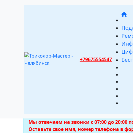
Под
Рем
Инф
Циф
+79675554547
Бес
Установк
условног
Мы отвечаем на звонки с 07:00 до 20:00 п
Оставьте свое имя, номер телефона в ф