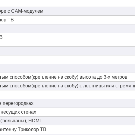
зоре с CAM-модулем
лор ТВ
ТВ
тым способом(крепление на скобу) высота до 3-х метров
тым способом(крепление на скобу) с лестницы или стремян
в перегородках
 несущих стенах
(тюльпаны), HDMI
антенну Триколор ТВ