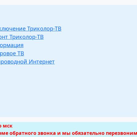
ключение Триколор-ТВ
онт Триколор-ТВ
ормация
ровое ТВ
проводной Интернет
а и подключен
о доступа Трик
Челябинске
о мск
орме обратного звонка и мы обязательно перезвоним