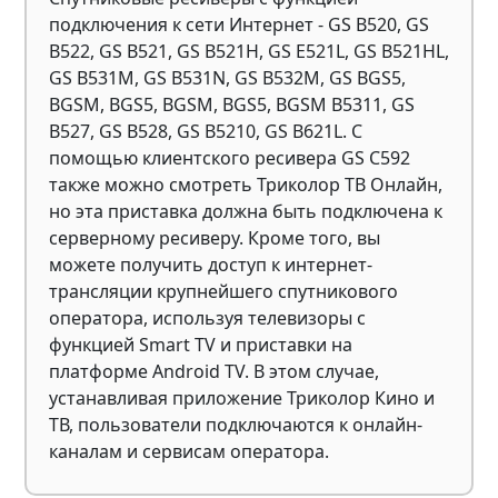
подключения к сети Интернет - GS B520, GS
B522, GS B521, GS B521H, GS E521L, GS B521HL,
GS B531M, GS B531N, GS B532M, GS BGS5,
BGSM, BGS5, BGSM, BGS5, BGSM B5311, GS
B527, GS B528, GS B5210, GS B621L. С
помощью клиентского ресивера GS C592
также можно смотреть Триколор ТВ Онлайн,
но эта приставка должна быть подключена к
серверному ресиверу. Кроме того, вы
можете получить доступ к интернет-
трансляции крупнейшего спутникового
оператора, используя телевизоры с
функцией Smart TV и приставки на
платформе Android TV. В этом случае,
устанавливая приложение Триколор Кино и
ТВ, пользователи подключаются к онлайн-
каналам и сервисам оператора.